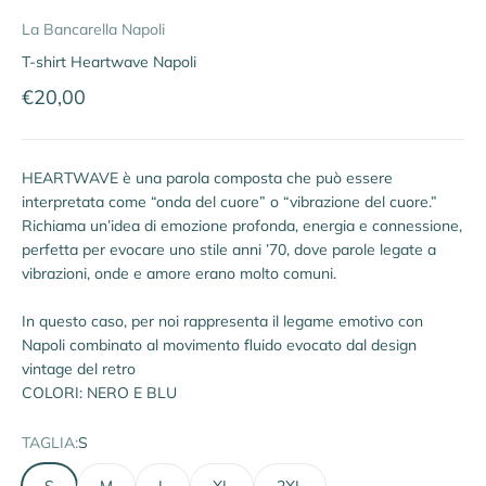
La Bancarella Napoli
T-shirt Heartwave Napoli
Prezzo scontato
€20,00
HEARTWAVE è una parola composta che può essere
interpretata come “onda del cuore” o “vibrazione del cuore.”
Richiama un’idea di emozione profonda, energia e connessione,
perfetta per evocare uno stile anni ’70, dove parole legate a
vibrazioni, onde e amore erano molto comuni.
In questo caso, per noi rappresenta il legame emotivo con
Napoli combinato al movimento fluido evocato dal design
vintage del retro
COLORI: NERO E BLU
TAGLIA:
S
S
M
L
XL
2XL