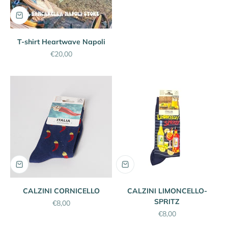
T-shirt Heartwave Napoli
Prezzo scontato
€20,00
CALZINI CORNICELLO
CALZINI LIMONCELLO-
SPRITZ
Prezzo scontato
€8,00
Prezzo scontato
€8,00