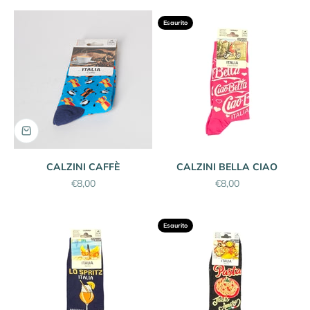
Esaurito
CALZINI CAFFÈ
CALZINI BELLA CIAO
Prezzo scontato
Prezzo scontato
€8,00
€8,00
Esaurito