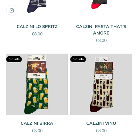
CALZINI LO SPRITZ
CALZINI PASTA THAT’S
AMORE
Prezzo scontato
€8,00
Prezzo scontato
€8,00
Esaurito
Esaurito
CALZINI BIRRA
CALZINI VINO
Prezzo scontato
Prezzo scontato
€8,00
€8,00