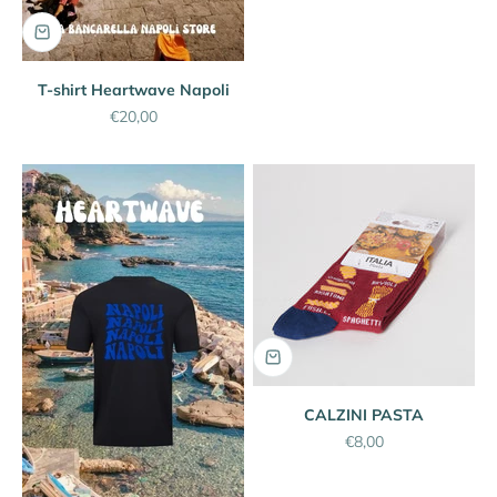
T-shirt Heartwave Napoli
Prezzo scontato
€20,00
CALZINI PASTA
Prezzo scontato
€8,00