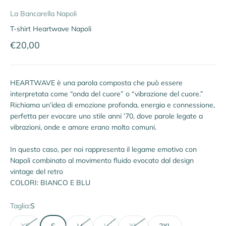
La Bancarella Napoli
T-shirt Heartwave Napoli
Prezzo scontato
€20,00
HEARTWAVE è una parola composta che può essere
interpretata come “onda del cuore” o “vibrazione del cuore.”
Richiama un’idea di emozione profonda, energia e connessione,
perfetta per evocare uno stile anni ’70, dove parole legate a
vibrazioni, onde e amore erano molto comuni.
In questo caso, per noi rappresenta il legame emotivo con
Napoli combinato al movimento fluido evocato dal design
vintage del retro
COLORI: BIANCO E BLU
Taglia:
S
XS
S
M
L
XL
2XL